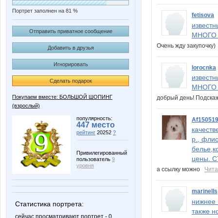
Портрет заполнен на 81 %
fetisova
известн
Отправить приватное сообщение
МНОГО 
Очень жду закупочку
Добавить в друзья
Игнорировать
lorocnka
известн
Сделать подарок
МНОГО 
Покупаем вместе: БОЛЬШОЙ ШОПИНГ
добрый день! Подскаж
(взрослый)
популярность:
Af15051
447 место
качеств
рейтинг
20252
?
р., фли
белье,к
Привилегированный
цены. С
пользователь
9
уровня
а ссылку можно
Чита
marinells
нижнее б
Статистика портрета:
также н
сейчас просматривают портрет - 0