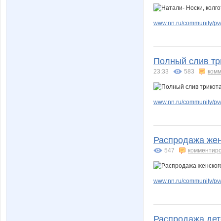
www.nn.ru/community/pv/
Полный слив тр
23:33
583
комм
www.nn.ru/community/pv/
Распродажа жен
547
комментир
www.nn.ru/community/pv/m
Распродажа детс