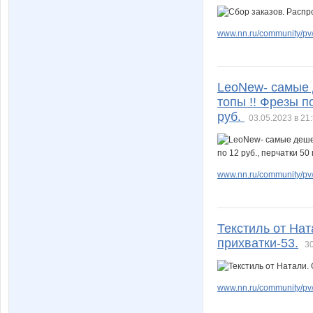
www.nn.ru/community/pv/
LeoNew- самые 
топы !! Фрезы по
руб.
03.05.2023 в 21
www.nn.ru/community/pv/
Текстиль от Нат
прихватки-53.
30
www.nn.ru/community/pv/m