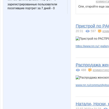
коммент
зарегистрированные пользователи
Оля, откройте еще за
посетившие портрет за 7 дней - 0
Пристрой по Р
20:31
597
комм
https://www.nn.ru/~gal
Распродажа жен
488
комментир
www.nn.ru/community/pv/
Натали- Носки, 
27.07.2023 в 21:23