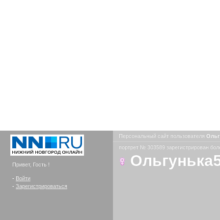
Персональный сайт пользователя
Ольг
портрет № 303589 зарегистрирован боле
Ольгунька
Привет, Гость !
-
Войти
-
Зарегистрироваться