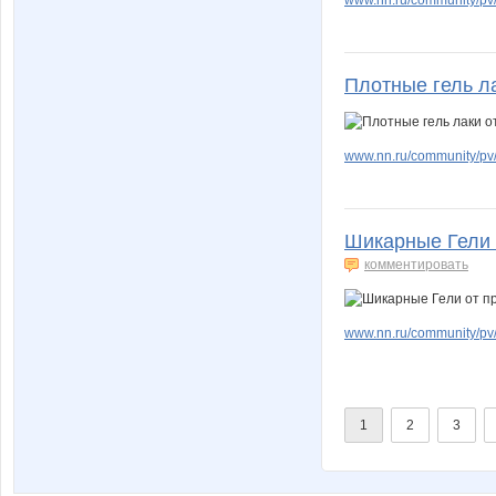
Плотные гель л
www.nn.ru/community/pv/
Шикарные Гели 
комментировать
www.nn.ru/community/pv/
1
2
3