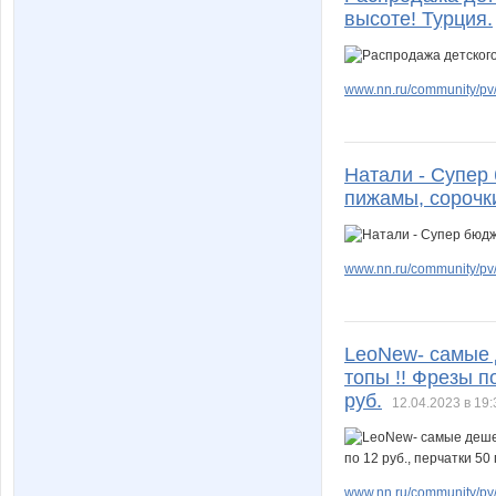
высоте! Турция.
www.nn.ru/community/pv/b
Натали - Супер 
пижамы, сорочк
www.nn.ru/community/pv/m
LeoNew- самые 
топы !! Фрезы по
руб.
12.04.2023 в 19:
www.nn.ru/community/pv/