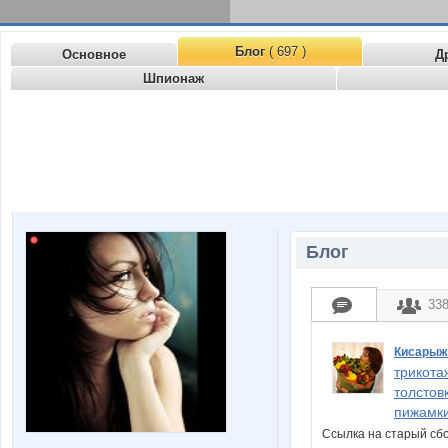
Блог
( 697 )
Основное
Д
Шпионаж
Блог
33
Кисарыж
трикота
толстов
пижамки
Ссылка на старый с